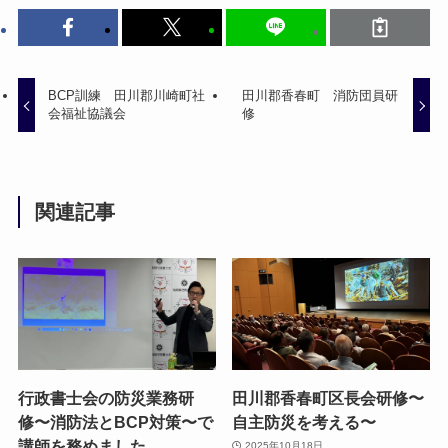
BCP訓練 田川郡川崎町社
田川郡香春町 消防団員研
会福祉協議会
修
関連記事
行政書士会の防災業務研
田川郡香春町区長会研修〜
修〜消防法とBCP対策〜で
自主防災を考える〜
講師を務めました。
2025年10月18日